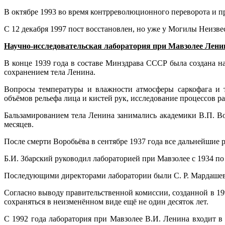
В октябре 1993 во время контрреволюционного переворота и п
С 12 декабря 1997 пост восстановлен, но уже у Могилы Неизве
Научно-исследовательская лаборатория при Мавзолее Лени
В конце 1939 года в составе Минздрава СССР была создана на
сохранением тела Ленина.
Вопросы температуры и влажности атмосферы саркофага и т
объёмов рельефа лица и кистей рук, исследование процессов 
Бальзамированием тела Ленина занимались академики В.П. Во
месяцев.
После смерти Воробьёва в сентябре 1937 года все дальнейшие
Б.И. Збарский руководил лабораторией при Мавзолее с 1934 по
Последующими директорами лаборатории были С. Р. Мардашев (с 1
Согласно выводу правительственной комиссии, созданной в 1
сохраняться в неизменённом виде ещё не один десяток лет.
С 1992 года лаборатория при Мавзолее В.И. Ленина входит в