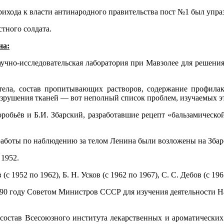
рихода к власти антинародного правительства пост №1 был упра
стного солдата.
на:
учно-исследовательская лаборатория при Мавзолее для решения
ела, состав пропитывающих растворов, содержание профилак
разрушения тканей — вот неполный список проблем, изучаемых э
робьёв и Б.И. Збарский, разработавшие рецепт «бальзамическ
 работы по наблюдению за телом Ленина были возложены на Збар
 1952.
952 по 1962), Б. Н. Усков (с 1962 по 1967), С. С. Дебов (с 196
990 году Советом Министров СССР для изучения деятельности На
 состав Всесоюзного института лекарственных и ароматически