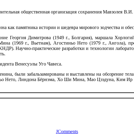
рительная общественная организация сохранения Мавзолея В.И.
на как памятника истории и шедевра мирового зодчества и обес
е Георгия Димитрова (1949 г., Болгария), маршала Хорлогийн
Мина (1969 г., Вьетнам), Агостиньо Нето (1979 г., Ангола),
., КНДР). Научно-практические разработки и технологии лабора
ть.
идента Венесуэлы Уго Чавеса.
енина, были забальзамированы и выставлены на обозрение тела
ньо Нето, Линдона Бёрнэма, Хо Ши Мина, Мао Цзэдуна, Ким Ир 
JComments