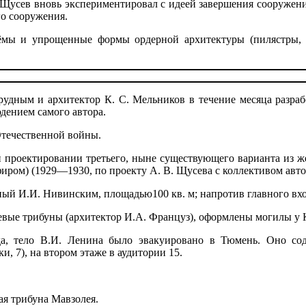
. Щусев вновь экспериментировал с идеей завершения сооружени
го сооружения.
ы и упрощенные формы ордерной архитектуры (пилястры, к
рудным и архитектор К. С. Мельников в течение месяца разраб
юдением самого автора.
Отечественной войны.
проектировании третьего, ныне существующего варианта из же
ром) (1929—1930, по проекту А. В. Щусева с коллективом авто
нный И.И. Нивинским, площадью100 кв. м; напротив главного в
евые трибуны (архитектор И.А. Француз), оформлены могилы у 
а, тело В.И. Ленина было эвакуировано в Тюмень. Оно со
и, 7), на втором этаже в аудитории 15.
ая трибуна Мавзолея.