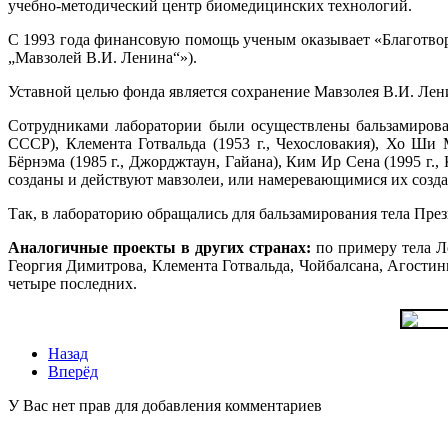
учебно-методический центр биомедицинских технологий.
С 1993 года финансовую помощь ученым оказывает «Благотво
„Мавзолей В.И. Ленина“»).
Уставной целью фонда является сохранение Мавзолея В.И. Лени
Сотрудниками лаборатории были осуществлены бальзамировани
СССР), Клемента Готвальда (1953 г., Чехословакия), Хо Ши 
Бёрнэма (1985 г., Джорджтаун, Гайана), Ким Ир Сена (1995 г
созданы и действуют мавзолеи, или намеревающимися их созда
Так, в лабораторию обращались для бальзамирования тела През
Аналогичные проекты в других странах:
по примеру тела Л
Георгия Димитрова, Клемента Готвальда, Чойбалсана, Агости
четыре последних.
Назад
Вперёд
У Вас нет прав для добавления комментариев