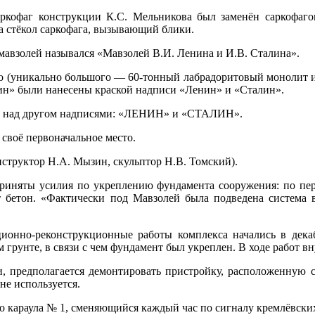
ркофаг конструкции К.С. Мельникова был заменён саркофаго
 стёкол саркофага, вызывающий блики.
а мавзолей назывался «Мавзолей В.И. Ленина и И.В. Сталина».
го (уникально большого — 60-тонный лабрадоритовый монолит и
нин» были нанесены краской надписи «Ленин» и «Сталин».
руг над другом надписями: «ЛЕНИН» и «СТАЛИН».
 своё первоначальное место.
нструктор Н.А. Мызин, скульптор Н.В. Томский).
приняты усилия по укреплению фундамента сооружения: по пе
т бетон. «Фактически под Мавзолей была подведена система
ционно-реконструкционные работы комплекса начались в декаб
м грунте, в связи с чем фундамент был укреплен. В ходе работ в
и, предполагается демонтировать пристройку, расположенную 
не используется.
го караула № 1, сменяющийся каждый час по сигналу кремлёвски