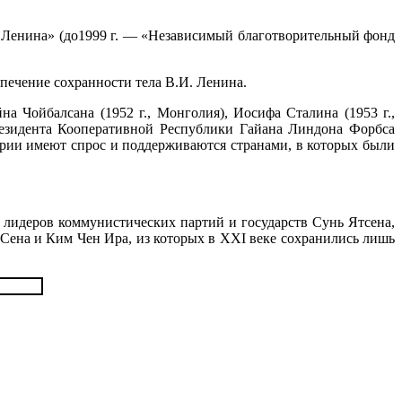
 Ленина» (до1999 г. — «Независимый благотворительный фонд
печение сохранности тела В.И. Ленина.
а Чойбалсана (1952 г., Монголия), Иосифа Сталина (1953 г.,
 президента Кооперативной Республики Гайана Линдона Форбса
тории имеют спрос и поддерживаются странами, в которых были
 лидеров коммунистических партий и государств Сунь Ятсена,
Сена и Ким Чен Ира, из которых в XXI веке сохранились лишь