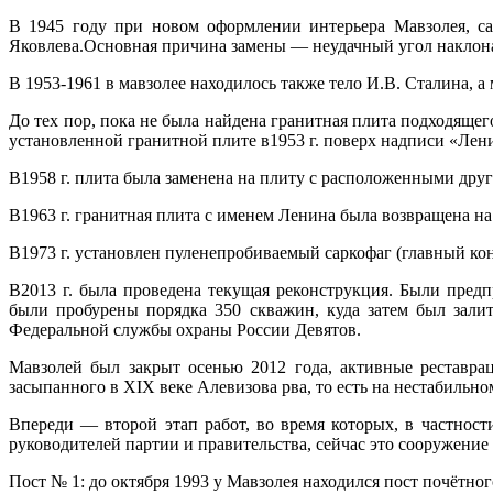
В 1945 году при новом оформлении интерьера Мавзолея, са
Яковлева.Основная причина замены — неудачный угол наклона
В 1953-1961 в мавзолее находилось также тело И.В. Сталина, 
До тех пор, пока не была найдена гранитная плита подходяще
установленной гранитной плите в1953 г. поверх надписи «Ле
В1958 г. плита была заменена на плиту с расположенными д
В1963 г. гранитная плита с именем Ленина была возвращена на
В1973 г. установлен пуленепробиваемый саркофаг (главный ко
В2013 г. была проведена текущая реконструкция. Были пред
были пробурены порядка 350 скважин, куда затем был зали
Федеральной службы охраны России Девятов.
Мавзолей был закрыт осенью 2012 года, активные реставра
засыпанного в XIX веке Алевизова рва, то есть на нестабильно
Впереди — второй этап работ, во время которых, в частност
руководителей партии и правительства, сейчас это сооружение 
Пост № 1: до октября 1993 у Мавзолея находился пост почётно