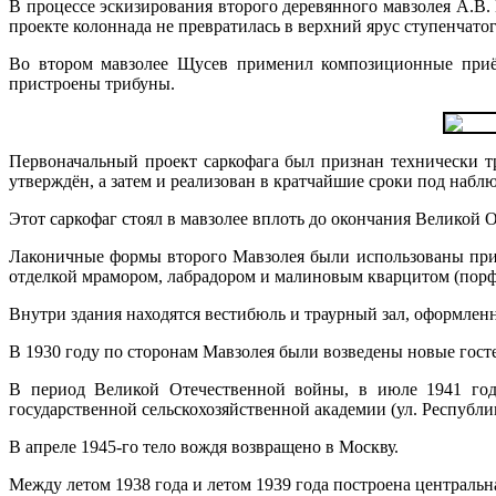
В процессе эскизирования второго деревянного мавзолея А.В
проекте колоннада не превратилась в верхний ярус ступенчато
Во втором мавзолее Щусев применил композиционные приём
пристроены трибуны.
Первоначальный проект саркофага был признан технически т
утверждён, а затем и реализован в кратчайшие сроки под набл
Этот саркофаг стоял в мавзолее вплоть до окончания Великой 
Лаконичные формы второго Мавзолея были использованы при 
отделкой мрамором, лабрадором и малиновым кварцитом (порфи
Внутри здания находятся вестибюль и траурный зал, оформле
В 1930 году по сторонам Мавзолея были возведены новые гост
В период Великой Отечественной войны, в июле 1941 год
государственной сельскохозяйственной академии (ул. Республик
В апреле 1945-го тело вождя возвращено в Москву.
Между летом 1938 года и летом 1939 года построена центральн