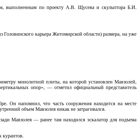
м, выполненным по проекту А.В. Щусева и скульптора Б.И.
з Головинского карьера Житомирской области) размера, на уже
риметру монолитной плиты, на которой установлен Мавзолей,
 вертикальных опор», — отметил официальный представитель
ре. Он напомнил, что часть сооружения находится на месте
нутренний объем Мавзолея никак не затрагивался.
сзади Мавзолея — ранее там находился эскалатор для подъема
х курантов.